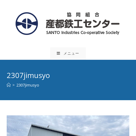
コ
ン
テ
ン
ツ
へ
ス
メニュー
キ
ッ
プ
2307jimusyo
>
2307jimusyo