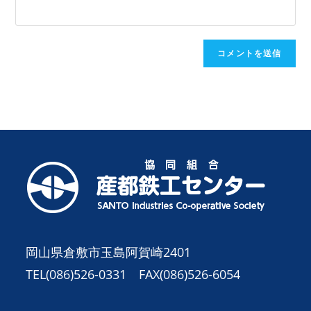
名
メ
く
を
ン
だ
入
ト
さ
力
い。
し
(任
て
意)
く
だ
さ
い
岡山県倉敷市玉島阿賀崎2401
TEL(086)526-0331 FAX(086)526-6054