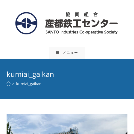
コ
ン
テ
ン
ツ
へ
ス
メニュー
キ
ッ
プ
kumiai_gaikan
>
kumiai_gaikan