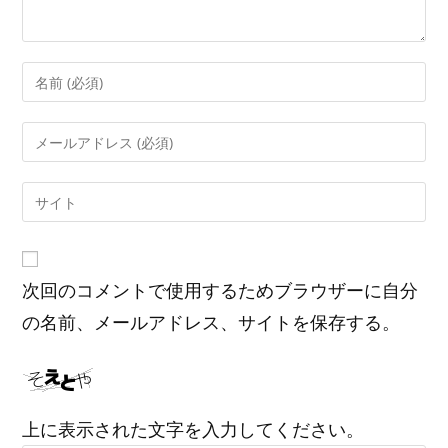
コ
メ
ン
メ
ト
ー
す
ル
Web
る
ア
サ
名
ド
イ
前
レ
ト
ま
ス
次回のコメントで使用するためブラウザーに自分
の
た
を
URL
の名前、メールアドレス、サイトを保存する。
は
入
を
ユ
力
入
ー
し
力
ザ
て
し
ー
上に表示された文字を入力してください。
コ
て