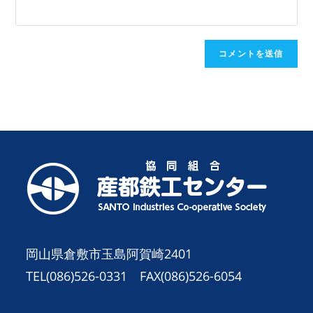
名
メ
く
を
ン
だ
入
ト
さ
力
い。
し
(任
て
意)
く
だ
さ
い
岡山県倉敷市玉島阿賀崎2401
TEL(086)526-0331 FAX(086)526-6054