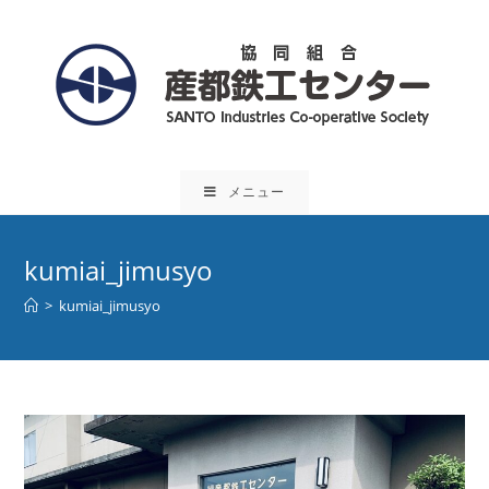
コ
ン
テ
ン
ツ
へ
ス
メニュー
キ
ッ
プ
kumiai_jimusyo
>
kumiai_jimusyo