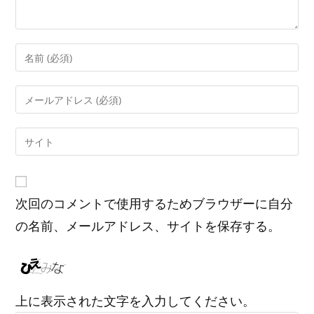
コ
メ
ン
メ
ト
ー
す
ル
Web
る
ア
サ
名
ド
イ
前
レ
ト
ま
ス
次回のコメントで使用するためブラウザーに自分
の
た
を
URL
の名前、メールアドレス、サイトを保存する。
は
入
を
ユ
力
入
ー
し
力
ザ
て
し
ー
上に表示された文字を入力してください。
コ
て