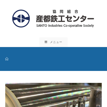
コ
ン
テ
ン
ツ
へ
ス
メニュー
キ
ッ
プ