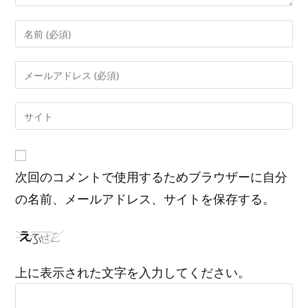
コ
メ
ン
メ
ト
ー
す
ル
Web
る
ア
サ
名
ド
イ
前
レ
ト
ま
ス
次回のコメントで使用するためブラウザーに自分
の
た
を
URL
の名前、メールアドレス、サイトを保存する。
は
入
を
ユ
力
入
ー
し
力
ザ
て
し
ー
上に表示された文字を入力してください。
コ
て
名
メ
く
を