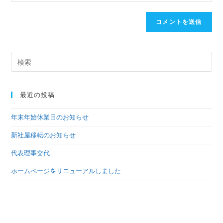
ン
だ
入
ト
さ
力
い。
し
(任
て
意)
サ
く
イ
だ
ト
さ
内
最近の投稿
い
検
年末年始休業日のお知らせ
索
新社屋移転のお知らせ
代表理事交代
ホームページをリニューアルしました