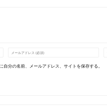
メ
W
ー
サ
ル
イ
に自分の名前、メールアドレス、サイトを保存する。
ア
ト
ド
の
レ
U
ス
を
を
入
入
力
力
し