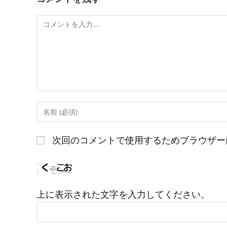
コ
メ
ン
ト
コ
メ
ン
次回のコメントで使用するためブラウザー
ト
す
る
名
上に表示された文字を入力してください。
前
ま
た