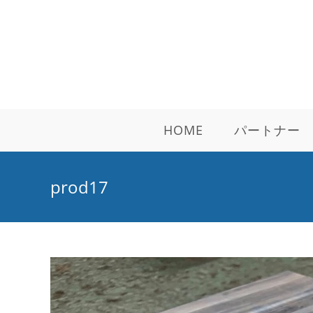
コ
ン
テ
ン
ツ
へ
ス
HOME
パートナー
キ
ッ
プ
prod17