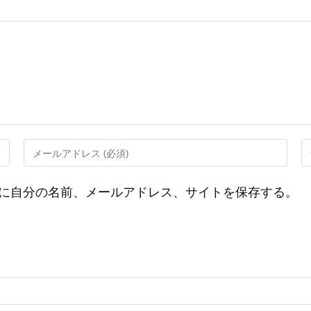
メ
W
ー
サ
ル
イ
に自分の名前、メールアドレス、サイトを保存する。
ア
ト
ド
の
レ
U
ス
を
を
入
入
力
力
し