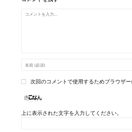
コ
メ
ン
ト
コ
メ
ン
次回のコメントで使用するためブラウザー
ト
す
る
名
上に表示された文字を入力してください。
前
ま
た