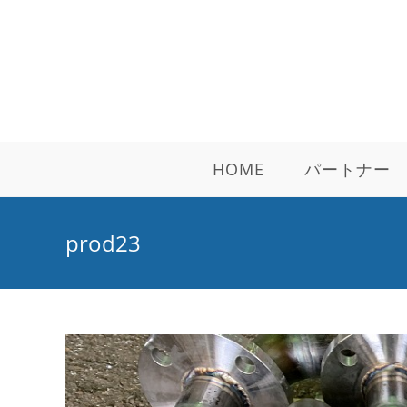
コ
ン
テ
ン
ツ
へ
ス
HOME
パートナー
キ
ッ
プ
prod23